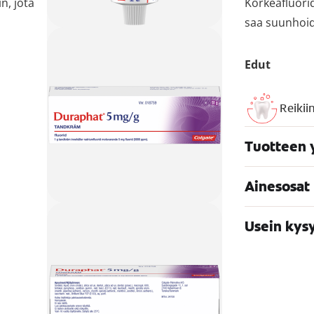
n, jota
Korkeafluori
saa suunhoid
Edut
Reikii
Tuotteen 
Ainesosat
Usein kys