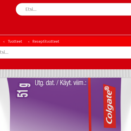
TÄ KOSKEVA KYSELY
LÖYDÄ TÄYDELLINEN TUOTE
EYTTÄ KOSKEVA KYSELY
LÖYDÄ TÄYDELLINEN TUOTE
Tuotteet
Reseptituotteet
ÖIDY