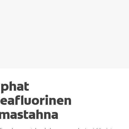
aphat
eafluorinen
mastahna