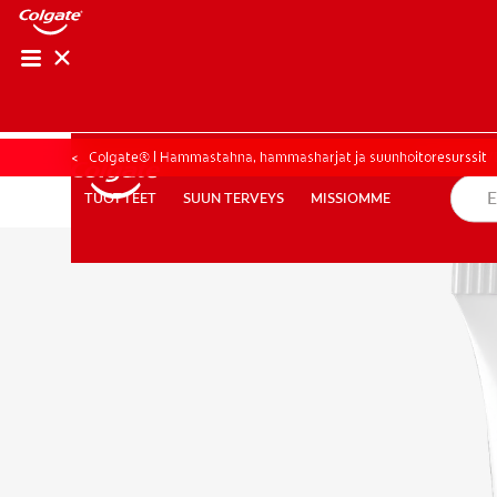
SUUN TERVEYT
SUUN TERV
Colgate® | Hammastahna, hammasharjat ja suunhoitoresurssit
SUUN TERVEYS
MISSIOMME
TUOTTEET
TUOTTEET
SUUN TERVEYS
MISSIOMME
KULUTTAJILLE
AMMATTILAISILLE
FI (FI)
REKISTER