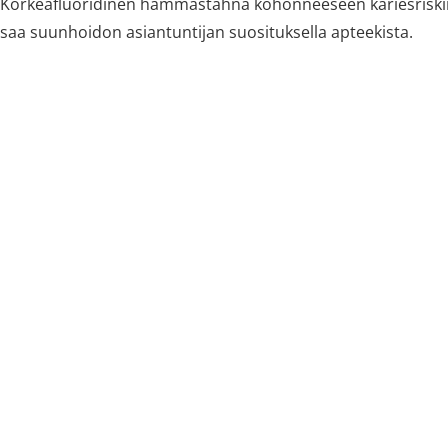
Korkeafluoridinen hammastahna kohonneeseen kariesriskii
saa suunhoidon asiantuntijan suosituksella apteekista.