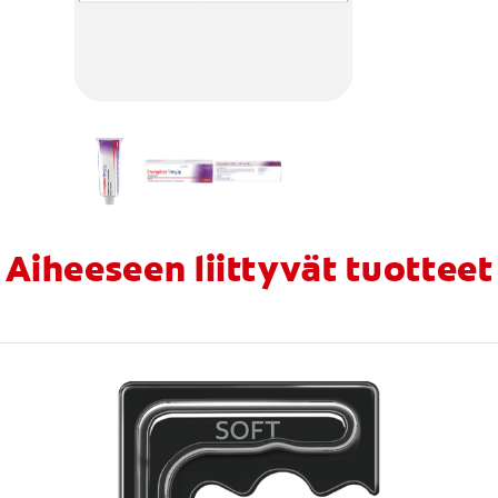
Aiheeseen liittyvät tuotteet