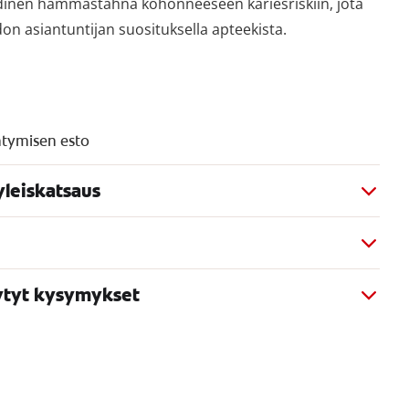
dinen hammastahna kohonneeseen kariesriskiin, jota
on asiantuntijan suosituksella apteekista.
ntymisen esto
yleiskatsaus
ytyt kysymykset