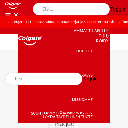
Toggle
Colgate® | Hammastahna, hammasharjat ja suunhoitoresurssit
Tuo
KULUTTAJILLE
AMMATTILAISILLE
FI (fi)
REKISTERÖIDY
TUOTTEET
TUOTTEET
SUUN TERVEYS
Toggle
SUUN TERVEYS
MISSIOMME
SUUN TERVEYTTÄ KOSKEVA KYSELY
MISSIOMME
LÖYDÄ TÄYDELLINEN TUOTE