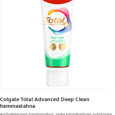
Colgate Total Advanced Deep Clean
hammastahna
Antibakteerinen hammastahna, jonka edistyksellinen puhdistava