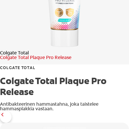
SUUN TERVEYTTÄ KOSKEVA KYSELY
LÖYDÄ TÄYDELLINEN TUOTE
KULUTTAJILLE
Colgate Total
AMMATTILAISILLE
Colgate Total Plaque Pro Release
FI (FI)
COLGATE TOTAL
Colgate Total Plaque Pro
REKISTERÖIDY
Release
Antibakteerinen hammastahna, joka taistelee
hammasplakkia vastaan.