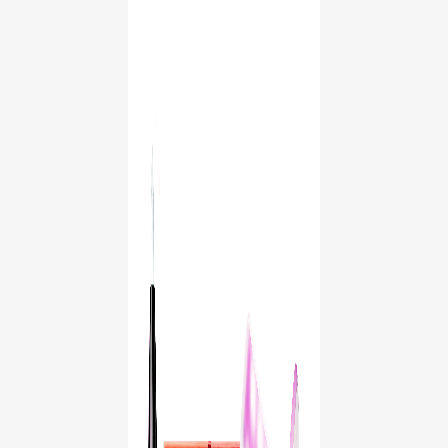
SUUN TERVEYTTÄ KOSKEVA KYSELY
LÖYDÄ TÄYDELLINEN TUOTE
KULUTTAJILLE
AMMATTILAISILLE
FI (FI)
REKISTERÖIDY