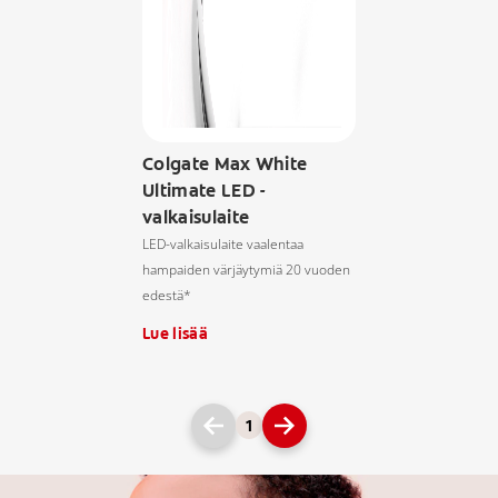
Colgate Max White
Ultimate LED -
valkaisulaite
LED-valkaisulaite vaalentaa
hampaiden värjäytymiä 20 vuoden
edestä*
Lue lisää
1