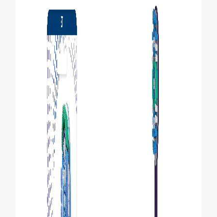
SUUN TERVEYTTÄ KOSKEVA KYSELY
LÖYDÄ TÄYDELLINEN TUOTE
KULUTTAJILLE
AMMATTILAISILLE
FI (FI)
REKISTERÖIDY