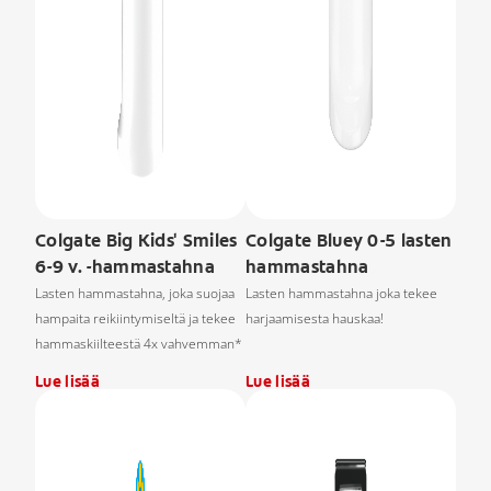
Colgate Big Kids' Smiles
Colgate Bluey 0-5 lasten
6-9 v. -hammastahna
hammastahna
Lasten hammastahna, joka suojaa
Lasten hammastahna joka tekee
hampaita reikiintymiseltä ja tekee
harjaamisesta hauskaa!
hammaskiilteestä 4x vahvemman*
Lue lisää
Lue lisää