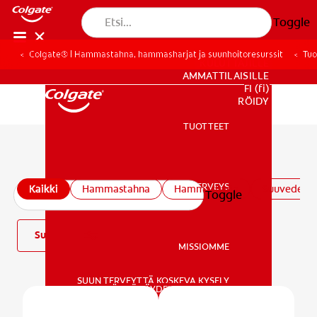
Toggle
Colgate® | Hammastahna, hammasharjat ja suunhoitoresurssit
Tuo
KULUTTAJILLE
AMMATTILAISILLE
FI (fi)
REKISTERÖIDY
TUOTTEET
TUOTTEET
Kaikki tuotteet
SUUN TERVEYS
Kaikki
Hammastahna
Hammasharja
Suuvedet
Toggle
SUUN TERVEYS
Suodatin
MISSIOMME
SUUN TERVEYTTÄ KOSKEVA KYSELY
MISSIOMME
LÖYDÄ TÄYDELLINEN TUOTE