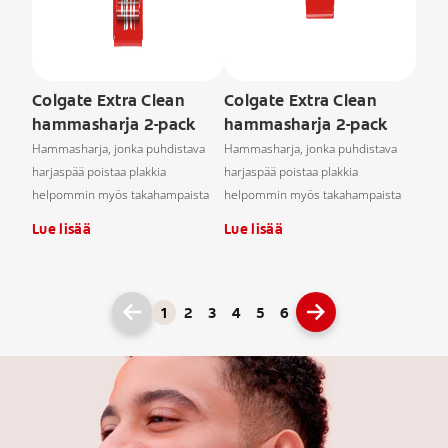
Colgate Extra Clean
Colgate Extra Clean
hammasharja 2-pack
hammasharja 2-pack
Hammasharja, jonka puhdistava
Hammasharja, jonka puhdistava
harjaspää poistaa plakkia
harjaspää poistaa plakkia
helpommin myös takahampaista
helpommin myös takahampaista
Lue lisää
Lue lisää
1
2
3
4
5
6