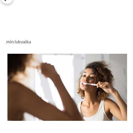
SUUN TERVEYTTÄ KOSKEVA KYSELY
LÖYDÄ TÄYDELLINEN TUOTE
KULUTTAJILLE
min lukuaika
AMMATTILAISILLE
FI (FI)
REKISTERÖIDY