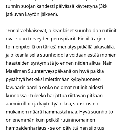
tunnin suojan kahdesti päivässä käytettynä (3kk
jatkuvan käytön jälkeen).
“Ennaltaehkäisevät, oikeanlaiset suunhoidon rutiinit
ovat suun terveyden peruspilarit. Pienillä arjen
toimenpiteillä on tärkeä merkitys pitkällä aikavälillä,
ja oikeanlaisella suunhoidolla voidaan estää monien
haasteiden syntymistä jo ennen niiden alkua. Näin
Maailman Suunterveyspäivänä on hyvä paikka
pysähtyä hetkeksi miettimään kylpyhuoneen
lavuaarin äärellä onko ne omat rutiinit aidosti
kunnossa - tuleeko harjattua riittävän pitkään
aamuin illoin ja käytettyä oikea, suositusten
mukainen määrä hammastahnaa. Hyvä suunhoito
on enemmän kuin pelkkä rutiininomainen
hampaidenharjaus - se on päivittäinen sijoitus