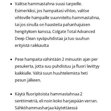
Valitse hammastahna suusi tarpeille.
Esimerkiksi, jos hampaitasi vihloo, valitse
vihloville hampaille suunniteltu hammastahna,
tai jos sinulla on haasteita pahanhajuisen
hengityksen kanssa, Colgate Total Advanced
Deep Clean syväpuhdistaa ja tuo suuhun
erityistä raikkautta
Pese hampaita vähintään 2 minuutin ajan per
pesukerta, jotta suu puhdistuu ja fluori levittyy
kaikkialle. Vältä suun huuhtelemista heti
pesun jälkeen.
Käytä fluoripitoista hammastahnaa 2
senttimetriä, eli noin koko harjaspään verran.
Sähköhammasharjaa käytettäessä