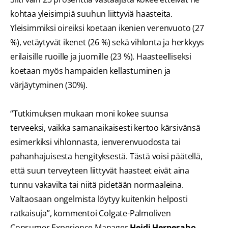
kohtaa yleisimpiä suuhun liittyviä haasteita.
Yleisimmiksi oireiksi koetaan ikenien verenvuoto (27
%), vetäytyvät ikenet (26 %) sekä vihlonta ja herkkyys
erilaisille ruoille ja juomille (23 %). Haasteelliseksi
koetaan myös hampaiden kellastuminen ja
värjäytyminen (30%).
“Tutkimuksen mukaan moni kokee suunsa
terveeksi, vaikka samanaikaisesti kertoo kärsivänsä
esimerkiksi vihlonnasta, ienverenvuodosta tai
pahanhajuisesta hengityksestä. Tästä voisi päätellä,
että suun terveyteen liittyvät haasteet eivät aina
tunnu vakavilta tai niitä pidetään normaaleina.
Valtaosaan ongelmista löytyy kuitenkin helposti
ratkaisuja”, kommentoi Colgate-Palmoliven
Consumer Experience Manager
Heidi Hernesaho
.