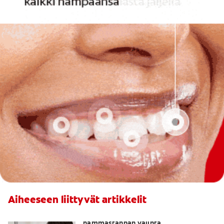
Aiheeseen liittyvät artikkelit
Herkille hampaille parhaan
hammastahnan valinta