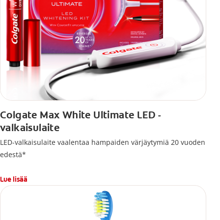
Colgate Max White Ultimate LED -
valkaisulaite
LED-valkaisulaite vaalentaa hampaiden värjäytymiä 20 vuoden
edestä*
Lue lisää