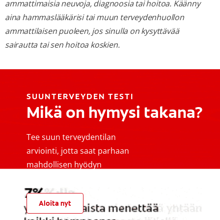
ammattimaisia neuvoja, diagnoosia tai hoitoa. Käänny
aina hammaslääkärisi tai muun terveydenhuollon
ammattilaisen puoleen, jos sinulla on kysyttävää
sairautta tai sen hoitoa koskien.
SUUNTERVEYDEN TESTI
Mikä on hymysi takana?
Tee suun terveydentilan
arviointi, jotta saat parhaan
mahdollisen hyödyn
suunhoitorutiineistasi
Aloita nyt