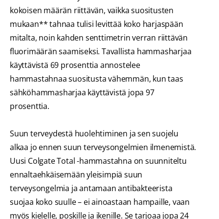
kokoisen määrän riittävän, vaikka suositusten
mukaan** tahnaa tulisi levittää koko harjaspään
mitalta, noin kahden senttimetrin verran riittävän
fluorimäärän saamiseksi. Tavallista hammasharjaa
käyttävistä 69 prosenttia annostelee
hammastahnaa suositusta vähemmän, kun taas
sähköhammasharjaa käyttävistä jopa 97
prosenttia.
Suun terveydestä huolehtiminen ja sen suojelu
alkaa jo ennen suun terveysongelmien ilmenemistä.
Uusi Colgate Total -hammastahna on suunniteltu
ennaltaehkäisemään yleisimpiä suun
terveysongelmia ja antamaan antibakteerista
suojaa koko suulle – ei ainoastaan hampaille, vaan
myös kielelle, poskille ja ikenille. Se tarjoaa jopa 24