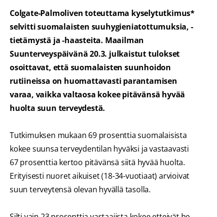
Colgate-Palmoliven toteuttama kyselytutkimus*
selvitti suomalaisten suuhygieniatottumuksia, -
tietämystä ja -haasteita. Maailman
Suunterveyspäivänä 20.3. julkaistut tulokset
osoittavat, että suomalaisten suunhoidon
rutiineissa on huomattavasti parantamisen
varaa, vaikka valtaosa kokee pitävänsä hyvää
huolta suun terveydestä.
Tutkimuksen mukaan 69 prosenttia suomalaisista
kokee suunsa terveydentilan hyväksi ja vastaavasti
67 prosenttia kertoo pitävänsä siitä hyvää huolta.
Erityisesti nuoret aikuiset (18-34-vuotiaat) arvioivat
suun terveytensä olevan hyvällä tasolla.
Silti vain 23 prosenttia vastaajista kokee etteivät he