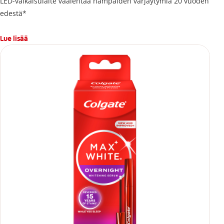
LED-valkaisulaite vaalentaa hampaiden värjäytymiä 20 vuoden
edestä*
Lue lisää