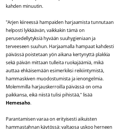
kahden minuutin.
"Arjen kiireessä hampaiden harjaamista tunnutaan
helposti lykkäävän, vaikkakin tämä on
perusedellytyksiä hyvään suuhygieniaan ja
terveeseen suuhun. Harjaamalla hampaat kahdesti
päivässä poistetaan yön aikana kertynyttä plakkia
sekä päivän mittaan tulleita ruokajäämiä, mikä
auttaa ehkäisemään esimerkiksi reikiintymistä,
hammaskiven muodostumista ja ienongelmia.
Molemmilla harjauskerroilla päivässä on oma
paikkansa, eikä niistä tulisi pihistää," lisää
Hernesaho
.
Parantamisen varaa on erityisesti aikuisten
hammastahnan käytössä: valtaosa uskoo herneen