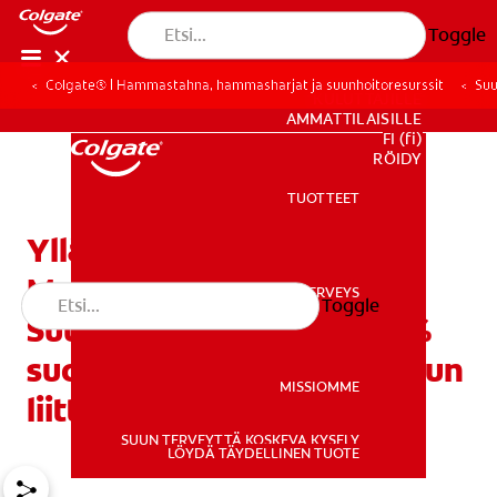
Toggle
Colgate® | Hammastahna, hammasharjat ja suunhoitoresurssit
Suu
KULUTTAJILLE
AMMATTILAISILLE
FI (fi)
REKISTERÖIDY
TUOTTEET
TUOTTEET
Yllättävä tutkimus
Maailman
SUUN TERVEYS
Toggle
SUUN TERVEYS
Suunterveyspäivänä: 77%
suomalaisista kokee suuhun
MISSIOMME
liittyviä haasteita
SUUN TERVEYTTÄ KOSKEVA KYSELY
MISSIOMME
LÖYDÄ TÄYDELLINEN TUOTE