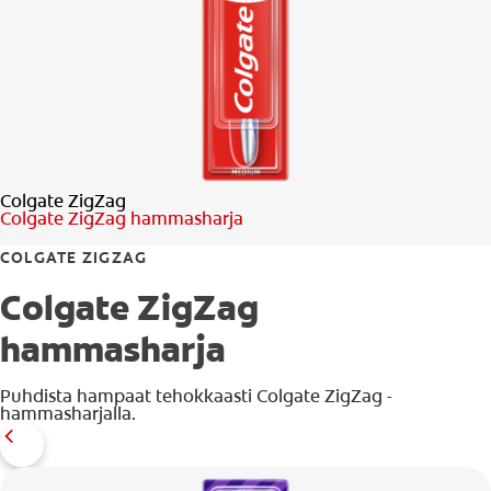
SUUN TERVEYTTÄ KOSKEVA KYSELY
LÖYDÄ TÄYDELLINEN TUOTE
KULUTTAJILLE
Colgate ZigZag
AMMATTILAISILLE
Colgate ZigZag hammasharja
FI (FI)
COLGATE ZIGZAG
Colgate ZigZag
REKISTERÖIDY
hammasharja
Puhdista hampaat tehokkaasti Colgate ZigZag -
hammasharjalla.