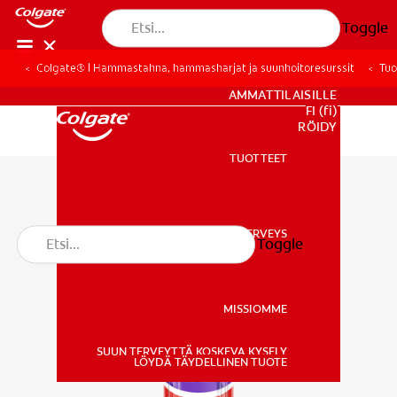
Toggle
Colgate® | Hammastahna, hammasharjat ja suunhoitoresurssit
Tuo
KULUTTAJILLE
AMMATTILAISILLE
FI (fi)
REKISTERÖIDY
TUOTTEET
TUOTTEET
SUUN TERVEYS
Toggle
SUUN TERVEYS
MISSIOMME
SUUN TERVEYTTÄ KOSKEVA KYSELY
MISSIOMME
LÖYDÄ TÄYDELLINEN TUOTE