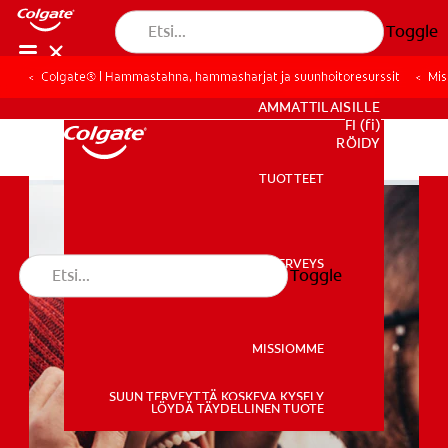
Toggle
Colgate® | Hammastahna, hammasharjat ja suunhoitoresurssit
Colgate® | Hammastahna, hammasharjat ja suunhoitoresurssit
Mi
Mi
KULUTTAJILLE
AMMATTILAISILLE
FI (fi)
REKISTERÖIDY
TUOTTEET
TUOTTEET
SUUN TERVEYS
Toggle
SUUN TERVEYS
MISSIOMME
SUUN TERVEYTTÄ KOSKEVA KYSELY
MISSIOMME
LÖYDÄ TÄYDELLINEN TUOTE