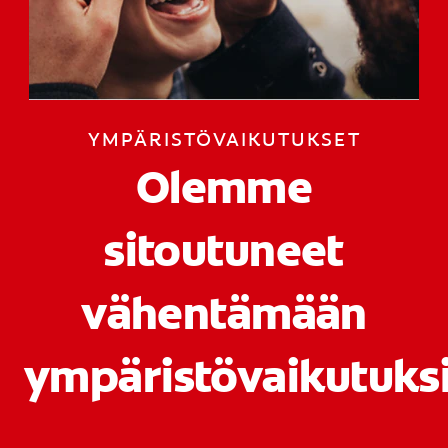
SUUN TERVEYTTÄ KOSKEVA KYSELY
LÖYDÄ TÄYDELLINEN TUOTE
YMPÄRISTÖVAIKUTUKSET
KULUTTAJILLE
Olemme
AMMATTILAISILLE
FI (FI)
sitoutuneet
REKISTERÖIDY
vähentämään
ympäristövaikutuk