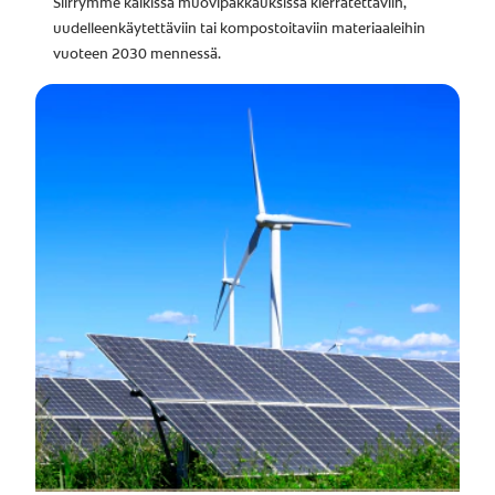
Siirrymme kaikissa muovipakkauksissa kierrätettäviin,
uudelleenkäytettäviin tai kompostoitaviin materiaaleihin
vuoteen 2030 mennessä.