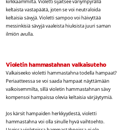
kirkkaammilta. Violetti sijaitsee väriympyrällä
keltaista vastapäätä, joten se voi neutraloida
keltaisia sävyjä. Violetti sampoo voi häivyttää
messinkisiä sävyjä vaaleista hiuksista juuri saman
ilmiön avulla.
Violetin hammastahnan valkaisuteho
Valkaiseeko violetti hammastahna todella hampaat?
Periaatteessa se voi saada hampaat näyttämään
valkoisemmilta, sillä violetin hammastahnan sävy
kompensoi hampaissa olevia keltaisia värjäytymiä.
Jos kärsit hampaiden herkkyydestä, violetti
hammastahna voi olla sinulle hyvä vaihtoehto.
Useissa violeteissa hammastahnoissa ei ole