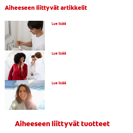
Aiheeseen liittyvät artikkelit
Yleisiä hampaiden valkaisun virheitä
Lue lisää
Hampaiden valkaisu herkille hampaille
Lue lisää
Hampaiden laservalkaisu
Lue lisää
Aiheeseen liittyvät tuotteet