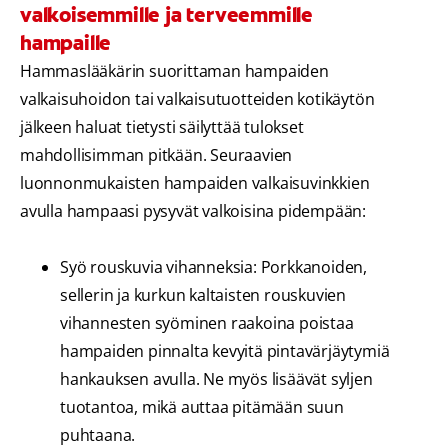
valkoisemmille ja terveemmille
hampaille
Hammaslääkärin suorittaman hampaiden
valkaisuhoidon tai valkaisutuotteiden kotikäytön
jälkeen haluat tietysti säilyttää tulokset
mahdollisimman pitkään. Seuraavien
luonnonmukaisten hampaiden valkaisuvinkkien
avulla hampaasi pysyvät valkoisina pidempään:
Syö rouskuvia vihanneksia: Porkkanoiden,
sellerin ja kurkun kaltaisten rouskuvien
vihannesten syöminen raakoina poistaa
hampaiden pinnalta kevyitä pintavärjäytymiä
hankauksen avulla. Ne myös lisäävät syljen
tuotantoa, mikä auttaa pitämään suun
puhtaana.