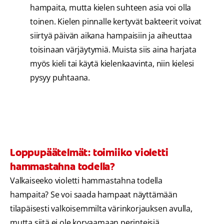
hampaita, mutta kielen suhteen asia voi olla
toinen. Kielen pinnalle kertyvät bakteerit voivat
siirtyä päivän aikana hampaisiin ja aiheuttaa
toisinaan värjäytymiä. Muista siis aina harjata
myös kieli tai käytä kielenkaavinta, niin kielesi
pysyy puhtaana.
Loppupäätelmät: toimiiko violetti
hammastahna todella?
Valkaiseeko violetti hammastahna todella
hampaita? Se voi saada hampaat näyttämään
tilapäisesti valkoisemmilta värinkorjauksen avulla,
mutta siitä ei ole korvaamaan perinteisiä