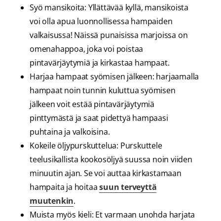
Syö mansikoita: Yllättävää kyllä, mansikoista
voi olla apua luonnollisessa hampaiden
valkaisussa! Näissä punaisissa marjoissa on
omenahappoa, joka voi poistaa
pintavärjäytymiä ja kirkastaa hampaat.
Harjaa hampaat syömisen jälkeen: harjaamalla
hampaat noin tunnin kuluttua syömisen
jälkeen voit estää pintavärjäytymiä
pinttymästä ja saat pidettyä hampaasi
puhtaina ja valkoisina.
Kokeile öljypurskuttelua: Purskuttele
teelusikallista kookosöljyä suussa noin viiden
minuutin ajan. Se voi auttaa kirkastamaan
hampaita ja hoitaa
suun terveyttä
muutenkin
.
Muista myös kieli: Et varmaan unohda harjata