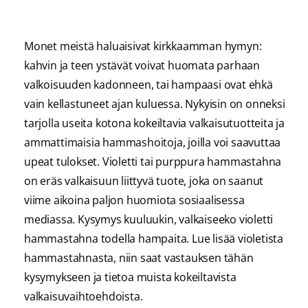
Monet meistä haluaisivat kirkkaamman hymyn:
kahvin ja teen ystävät voivat huomata parhaan
valkoisuuden kadonneen, tai hampaasi ovat ehkä
vain kellastuneet ajan kuluessa. Nykyisin on onneksi
tarjolla useita kotona kokeiltavia valkaisutuotteita ja
ammattimaisia hammashoitoja, joilla voi saavuttaa
upeat tulokset. Violetti tai purppura hammastahna
on eräs valkaisuun liittyvä tuote, joka on saanut
viime aikoina paljon huomiota sosiaalisessa
mediassa. Kysymys kuuluukin, valkaiseeko violetti
hammastahna todella hampaita. Lue lisää violetista
hammastahnasta, niin saat vastauksen tähän
kysymykseen ja tietoa muista kokeiltavista
valkaisuvaihtoehdoista.