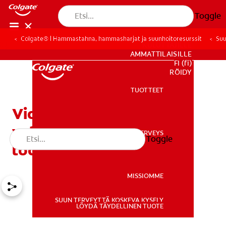
Toggle
Colgate® | Hammastahna, hammasharjat ja suunhoitoresurssit
Suu
KULUTTAJILLE
AMMATTILAISILLE
FI (fi)
REKISTERÖIDY
TUOTTEET
TUOTTEET
Violetti hammastahna:
valkaiseeko se hampaat
SUUN TERVEYS
Toggle
SUUN TERVEYS
todella?
MISSIOMME
SUUN TERVEYTTÄ KOSKEVA KYSELY
MISSIOMME
LÖYDÄ TÄYDELLINEN TUOTE