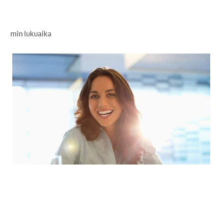
SUUN TERVEYTTÄ KOSKEVA KYSELY
LÖYDÄ TÄYDELLINEN TUOTE
min lukuaika
KULUTTAJILLE
AMMATTILAISILLE
FI (FI)
REKISTERÖIDY