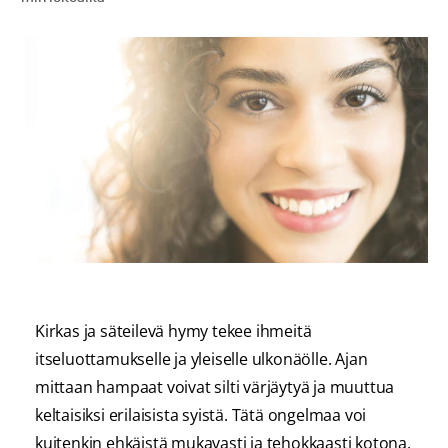
SUUN TERVEYTTÄ KOSKEVA KYSELY
LÖYDÄ TÄYDELLINEN TUOTE
KULUTTAJILLE
AMMATTILAISILLE
FI (FI)
REKISTERÖIDY
Kirkas ja säteilevä hymy tekee ihmeitä
itseluottamukselle ja yleiselle ulkonäölle. Ajan
mittaan hampaat voivat silti värjäytyä ja muuttua
keltaisiksi erilaisista syistä. Tätä ongelmaa voi
kuitenkin ehkäistä mukavasti ja tehokkaasti kotona.