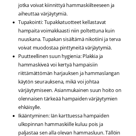
jotka voivat kiinnittyä hammaskiilteeseen ja
aiheuttaa värjäytymiä.
Tupakointi: Tupakkatuotteet kellastavat
hampaita voimakkaasti niin poltettuna kuin
nuuskana. Tupakan sisältämä nikotiini ja terva
voivat muodostaa pinttyneitä värjäytymiä.
Puutteellinen suun hygienia: Plakkia ja
hammaskiveä voi kertyä hampaisiin
riittämättömän harjauksen ja hammaslangan
käytön seurauksena, mikä voi johtaa
värjäytymiseen. Asianmukainen suun hoito on
olennaisen tärkeää hampaiden värjäytymien
ehkäisylle.
Ikääntyminen: Iän karttuessa hampaiden
ulkopinnan hammaskiille kuluu pois ja
paljastaa sen alla olevan hammasluun. Tällöin