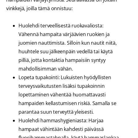
vinkkejä, joilla tämä onnistuu:
Huolehdi terveellisestä ruokavaliosta:
Vähennä hampaita värjäävien ruokien ja
juomien nauttimista. Silloin kun nautit niitä,
huuhtele suu jälkeenpäin vedellä tai käytä
pilliä, jotta kontaktia hampaisiin syntyy
mahdollisimman vähän.
Lopeta tupakointi: Lukuisten hyödyllisten
terveysvaikutusten lisäksi tupakoinnin
lopettaminen vähentää huomattavasti
hampaiden kellastumisen riskiä. Samalla se
parantaa suun terveyttä yleisesti.
Huolehdi hammashygieniasta: Harjaa
hampaat vähintään kahdesti päivässä
fluorihammastahnalla, käytä hammaslankaa