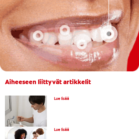
Aiheeseen liittyvät artikkelit
Yleisiä hampaiden valkaisun virheitä
Lue lisää
Hampaiden valkaisu herkille hampaille
Lue lisää