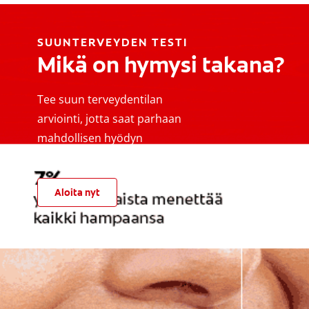
SUUNTERVEYDEN TESTI
Mikä on hymysi takana?
Tee suun terveydentilan
arviointi, jotta saat parhaan
mahdollisen hyödyn
suunhoitorutiineistasi
Aloita nyt