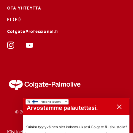
OTA YHTEYTTÄ
FI (FI)
ColgateProfessional.fi
Arvostamme palautettasi.
© 2026 Colgate-Palmolive Company. Kaikki oikeudet
pidätetään.
Kuinka tyytyväinen olet kokemuuksesi Colgate.fi -sivustolla?
Käyttöehdot