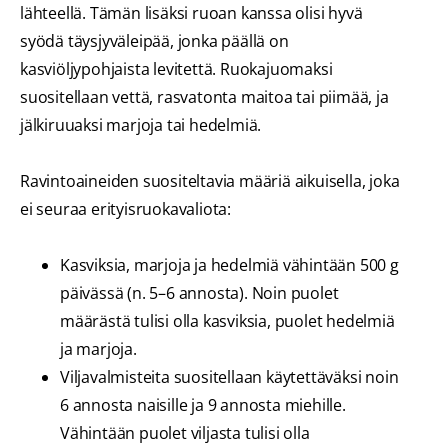
lähteellä. Tämän lisäksi ruoan kanssa olisi hyvä
syödä täysjyväleipää, jonka päällä on
kasviöljypohjaista levitettä. Ruokajuomaksi
suositellaan vettä, rasvatonta maitoa tai piimää, ja
jälkiruuaksi marjoja tai hedelmiä.
Ravintoaineiden suositeltavia määriä aikuisella, joka
ei seuraa erityisruokavaliota:
Kasviksia, marjoja ja hedelmiä vähintään 500 g
päivässä (n. 5–6 annosta). Noin puolet
määrästä tulisi olla kasviksia, puolet hedelmiä
ja marjoja.
Viljavalmisteita suositellaan käytettäväksi noin
6 annosta naisille ja 9 annosta miehille.
Vähintään puolet viljasta tulisi olla