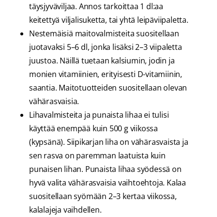
täysjyväviljaa. Annos tarkoittaa 1 dl:aa
keitettyä viljalisuketta, tai yhtä leipäviipaletta.
Nestemäisiä maitovalmisteita suositellaan
juotavaksi 5–6 dl, jonka lisäksi 2–3 viipaletta
juustoa. Näillä tuetaan kalsiumin, jodin ja
monien vitamiinien, erityisesti D-vitamiinin,
saantia. Maitotuotteiden suositellaan olevan
vähärasvaisia.
Lihavalmisteita ja punaista lihaa ei tulisi
käyttää enempää kuin 500 g viikossa
(kypsänä). Siipikarjan liha on vähärasvaista ja
sen rasva on paremman laatuista kuin
punaisen lihan. Punaista lihaa syödessä on
hyvä valita vähärasvaisia vaihtoehtoja. Kalaa
suositellaan syömään 2–3 kertaa viikossa,
kalalajeja vaihdellen.