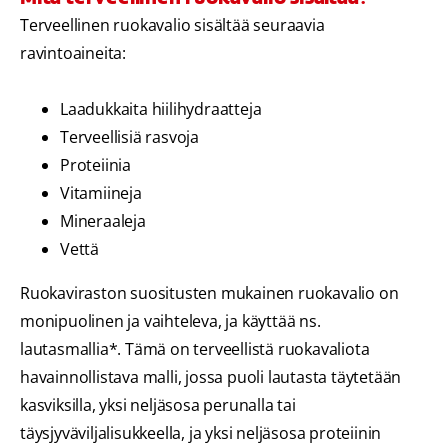
Terveellinen ruokavalio sisältää seuraavia
ravintoaineita:
Laadukkaita hiilihydraatteja
Terveellisiä rasvoja
Proteiinia
Vitamiineja
Mineraaleja
Vettä
Ruokaviraston suositusten mukainen ruokavalio on
monipuolinen ja vaihteleva, ja käyttää ns.
lautasmallia*. Tämä on terveellistä ruokavaliota
havainnollistava malli, jossa puoli lautasta täytetään
kasviksilla, yksi neljäsosa perunalla tai
täysjyväviljalisukkeella, ja yksi neljäsosa proteiinin