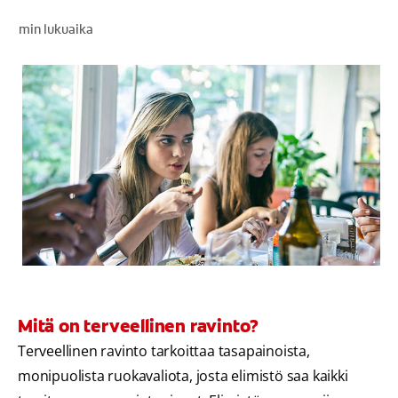
SUUN TERVEYTTÄ KOSKEVA KYSELY
min lukuaika
LÖYDÄ TÄYDELLINEN TUOTE
KULUTTAJILLE
AMMATTILAISILLE
FI (FI)
REKISTERÖIDY
Mitä on terveellinen ravinto?
Terveellinen ravinto tarkoittaa tasapainoista,
monipuolista ruokavaliota, josta elimistö saa kaikki