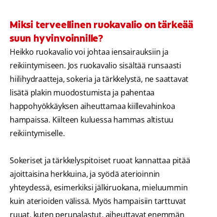
Miksi terveellinen ruokavalio on tärkeää
suun hyvinvoinnille?
Heikko ruokavalio voi johtaa iensairauksiin ja
reikiintymiseen. Jos ruokavalio sisältää runsaasti
hiilihydraatteja, sokeria ja tärkkelystä, ne saattavat
lisätä plakin muodostumista ja pahentaa
happohyökkäyksen aiheuttamaa kiillevahinkoa
hampaissa. Kiilteen kuluessa hammas altistuu
reikiintymiselle.
Sokeriset ja tärkkelyspitoiset ruoat kannattaa pitää
ajoittaisina herkkuina, ja syödä aterioinnin
yhteydessä, esimerkiksi jälkiruokana, mieluummin
kuin aterioiden välissä. Myös hampaisiin tarttuvat
ruuat, kuten perunalastut, aiheuttavat enemmän