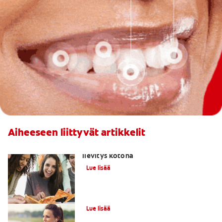
Aiheeseen liittyvät artikkelit
Ienkipu: syyt, seuraukset ja hoito sekä
lievitys kotona
Lue lisää
Hammaskiille
Lue lisää