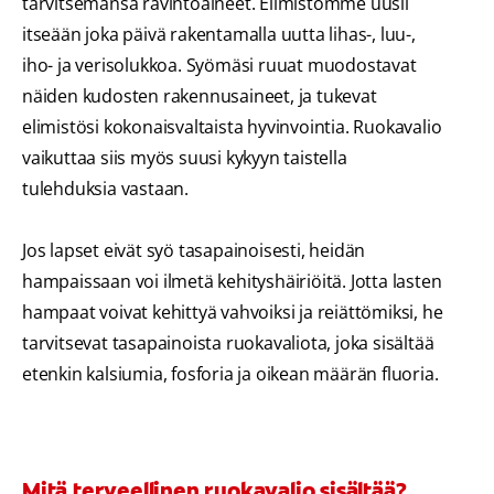
tarvitsemansa ravintoaineet. Elimistömme uusii
itseään joka päivä rakentamalla uutta lihas-, luu-,
iho- ja verisolukkoa. Syömäsi ruuat muodostavat
näiden kudosten rakennusaineet, ja tukevat
elimistösi kokonaisvaltaista hyvinvointia. Ruokavalio
vaikuttaa siis myös suusi kykyyn taistella
tulehduksia vastaan.
Jos lapset eivät syö tasapainoisesti, heidän
hampaissaan voi ilmetä kehityshäiriöitä. Jotta lasten
hampaat voivat kehittyä vahvoiksi ja reiättömiksi, he
tarvitsevat tasapainoista ruokavaliota, joka sisältää
etenkin kalsiumia, fosforia ja oikean määrän fluoria.
Mitä terveellinen ruokavalio sisältää?