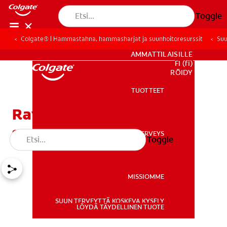
Toggle
Colgate® | Hammastahna, hammasharjat ja suunhoitoresurssit
Suu
KULUTTAJILLE
AMMATTILAISILLE
FI (fi)
REKISTERÖIDY
TUOTTEET
TUOTTEET
Ravinnon vaikutus
suunterveyteen
SUUN TERVEYS
Toggle
SUUN TERVEYS
MISSIOMME
SUUN TERVEYTTÄ KOSKEVA KYSELY
MISSIOMME
LÖYDÄ TÄYDELLINEN TUOTE